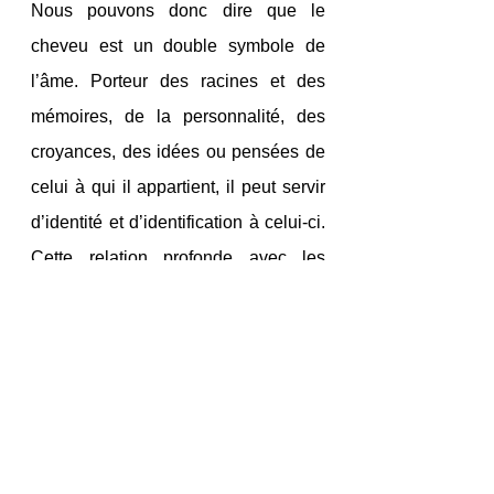
Nous pouvons donc dire que le 
cheveu est un double symbole de 
l’âme. Porteur des racines et des 
mémoires, de la personnalité, des 
croyances, des idées ou pensées de 
celui à qui il appartient, il peut servir 
d’identité et d’identification à celui-ci. 
Cette relation profonde avec les 
sphères inconscientes de l’individu 
ou du groupe permet donc de savoir 
où celui-ci (groupe ou individu) se 
situe et quelle place est laissée à 
l’expression de sa personnalité 
individuelle ou sociale. Au-delà de 