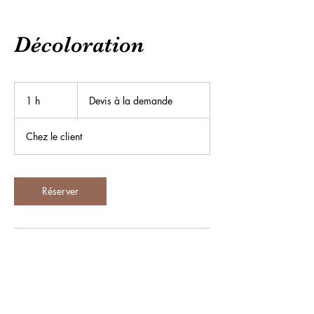
Décoloration
Devis
à
1 h
1
Devis à la demande
la
demande
Chez le client
Réserver